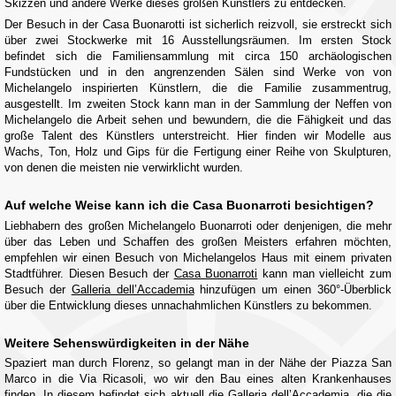
Skizzen und andere Werke dieses großen Künstlers zu entdecken.
Der Besuch in der Casa Buonarotti ist sicherlich reizvoll, sie erstreckt sich
über zwei Stockwerke mit 16 Ausstellungsräumen. Im ersten Stock
befindet sich die Familiensammlung mit circa 150 archäologischen
Fundstücken und in den angrenzenden Sälen sind Werke von von
Michelangelo inspirierten Künstlern, die die Familie zusammentrug,
ausgestellt. Im zweiten Stock kann man in der Sammlung der Neffen von
Michelangelo die Arbeit sehen und bewundern, die die Fähigkeit und das
große Talent des Künstlers unterstreicht. Hier finden wir Modelle aus
Wachs, Ton, Holz und Gips für die Fertigung einer Reihe von Skulpturen,
von denen die meisten nie verwirklicht wurden.
Auf welche Weise kann ich die Casa Buonarroti besichtigen?
Liebhabern des großen Michelangelo Buonarroti oder denjenigen, die mehr
über das Leben und Schaffen des großen Meisters erfahren möchten,
empfehlen wir einen Besuch von Michelangelos Haus mit einem privaten
Stadtführer. Diesen Besuch der
Casa Buonarroti
kann man vielleicht zum
Besuch der
Galleria dell’Accademia
hinzufügen um einen 360°-Überblick
über die Entwicklung dieses unnachahmlichen Künstlers zu bekommen.
Weitere Sehenswürdigkeiten in der Nähe
Spaziert man durch Florenz, so gelangt man in der Nähe der Piazza San
Marco in die Via Ricasoli, wo wir den Bau eines alten Krankenhauses
finden. In diesem befindet sich aktuell die Galleria dell’Accademia, die die