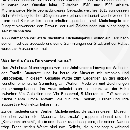
in denen der Künstler lebte. Zwischen 1546 und 1553 erbaute
Michelangelos Neffe Leonardo dieses Gebäude, welches 1612 von dessen
Sohn Michelangelo dem Jüngeren erweitert und restauriert wurde, wobei die
Form und Struktur bis heute erhalten geblieben sind. Michelangelo der
Jüngere verwendete den Entwurf, der zwei Zeichnungen von Michelangelo
selbst beinhaltete.
1858 vermachte der letzte Nachfahre Michelangelos Cosimo ein Jahr nach
seinem Tod das Gebäude und seine Sammlungen der Stadt und der Palast
wurde als Museum eröffnet.
Was ist die Casa Buonarotti heute?
Das Wohnhaus Michelangelos war über Jahrhunderte hinweg der Wohnsitz
der Familie Buonarotti und ist heute ein Museum mit Archiven und
Bibliotheken. In diesem Gebäude wurde zum Gedenken an den großen
Künstler eine reiche Sammlung an Werken, Modellen und Zeichnungen
zusammengetragen. Das Haus befindet sich in Florenz an der Ecke
zwischen Via Ghibellina und Via Buonarotti, 5 Minuten zu Fuß von der
Kirche Santa Croce entfernt, die für ihre Fresken, Gräber und ihre
suggestive Architektur bekannt ist.
Zu den bedeutendsten Werken Michelangelos, die sich in diesem Museum
befinden, zählen die „Madonna della Scala“ (Treppenmadonna) und die
„Kentaurenschlacht“, die in dem Raum aufgehängt sind, der seinen Namen
trägt. Diese beiden Werke sind zwei Reliefs, die Michelangelo während