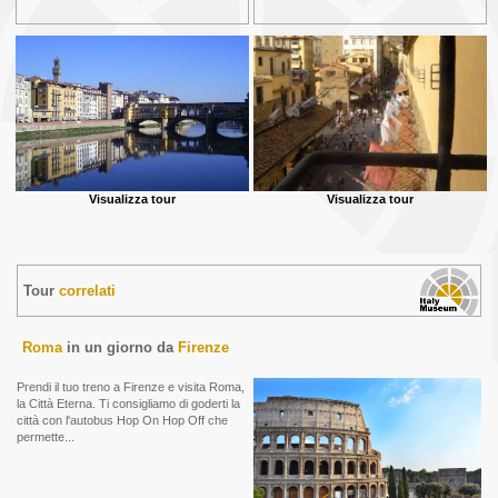
Visualizza tour
Visualizza tour
Tour
correlati
Roma
in un giorno da
Firenze
Prendi il tuo treno a Firenze e visita Roma,
la Città Eterna. Ti consigliamo di goderti la
città con l'autobus Hop On Hop Off che
permette...