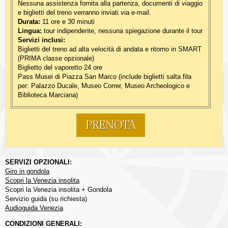
Nessuna assistenza fornita alla partenza, documenti di viaggio
e biglietti del treno verranno inviati via e-mail.
Durata:
11 ore e 30 minuti
Lingua:
tour indipendente, nessuna spiegazione durante il tour
Servizi inclusi:
Biglietti del treno ad alta velocità di andata e ritorno in SMART
(PRIMA classe opzionale)
Biglietto del vaporetto 24 ore
Pass Musei di Piazza San Marco (include biglietti salta fila
per: Palazzo Ducale, Museo Correr, Museo Archeologico e
Biblioteca Marciana)
PRENOTA
SERVIZI OPZIONALI:
Giro in gondola
Scopri la Venezia insolita
Scopri la Venezia insolita + Gondola
Servizio guida (su richiesta)
Audioguida Venezia
CONDIZIONI GENERALI: