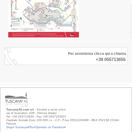
Per assistenza clicca qui o chiama
+39 055713655
TuscanyAll.com srl
- Società a socio unico
via di Scandicci, 22R - Firenze (Italia)
Tel. +39 055713655 - Fax +39 0557193507
Capitale Sociale Euro 100.000 i.v. - C.F.- P.Iva 05511100488 - REA 552158 CCIAA
Firenze
Segui TuscanyallTourOperator su Facebook