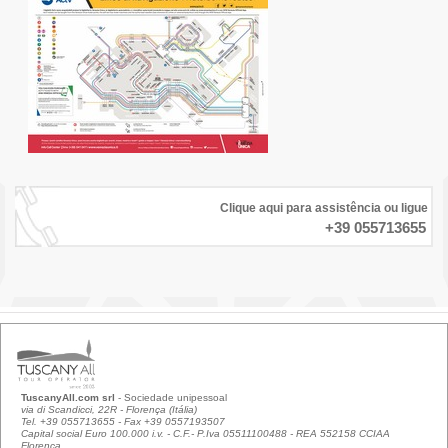
Clique aqui para assistência ou ligue
+39 055713655
TuscanyAll.com srl
- Sociedade unipessoal
via di Scandicci, 22R - Florença (Itália)
Tel. +39 055713655 - Fax +39 0557193507
Capital social Euro 100.000 i.v. - C.F.- P.Iva 05511100488 - REA 552158 CCIAA
Florença