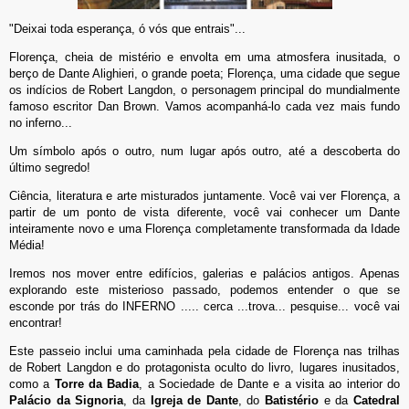
"Deixai toda esperança, ó vós que entrais"...
Florença, cheia de mistério e envolta em uma atmosfera inusitada, o
berço de Dante Alighieri, o grande poeta; Florença, uma cidade que segue
os indícios de Robert Langdon, o personagem principal do mundialmente
famoso escritor Dan Brown. Vamos acompanhá-lo cada vez mais fundo
no inferno...
Um símbolo após o outro, num lugar após outro, até a descoberta do
último segredo!
Ciência, literatura e arte misturados juntamente. Você vai ver Florença, a
partir de um ponto de vista diferente, você vai conhecer um Dante
inteiramente novo e uma Florença completamente transformada da Idade
Média!
Iremos nos mover entre edifícios, galerias e palácios antigos. Apenas
explorando este misterioso passado, podemos entender o que se
esconde por trás do INFERNO ..... cerca ...trova... pesquise... você vai
encontrar!
Este passeio inclui uma caminhada pela cidade de Florença nas trilhas
de Robert Langdon e do protagonista oculto do livro, lugares inusitados,
como a
Torre da Badia
, a Sociedade de Dante e a visita ao interior do
Palácio da Signoria
, da
Igreja de Dante
, do
Batistério
e da
Catedral