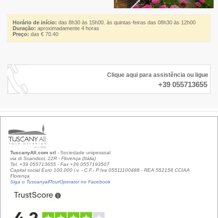
Horário de início:
das 8h30 às 15h00. às quintas-feiras das 08h30 às 12h00
Duração:
aproximadamente 4 horas
Preço:
das € 70.40
Clique aqui para assistência ou ligue
+39 055713655
TuscanyAll.com srl
- Sociedade unipessoal
via di Scandicci, 22R - Florença (Itália)
Tel. +39 055713655 - Fax +39 0557193507
Capital social Euro 100.000 i.v. - C.F.- P.Iva 05511100488 - REA 552158 CCIAA
Florença
Siga o TuscanyallTourOperator no Facebook