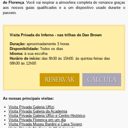
de Florença
. Você vai respirar a atmosfera completa do romance graças
aos nossos guias qualificados e a um dispositivo usado durante o
passeio.
Visita Privada
do Inferno - nas trilhas de Dan Brown
Duração:
aproximadamente 3 horas
Disponibilidade:
Todos os dias
Idioma:
à sua escolha
Horário de início:
das 8h30 às 15h00. às quintas-feiras das
08h30 às 12h00
RESERVAR
CALCULA
As nossas principais visitas:
Visita Privada Galeria Uffizi
Visita Privada Galeria da Academia
Visita Privada Galeria Uffizi e Centro Histórico
Visita Privada Florença em um dia
Visita Privada Museu Bardini e Casa Siviero