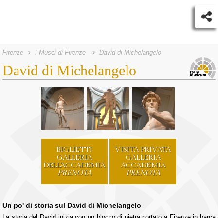
Firenze
I Musei di Firenze
David di Michelangelo
David di Michelangelo
BIGLIETTI
VISITA PRIVATA
GALLERIA
GALLERIA
DELL'ACCADEMIA
ACCADEMIA
PRENOTA
PRENOTA
Un po' di storia sul David di Michelangelo
La storia del David inizia con un blocco di pietra portato a Firenze in barca