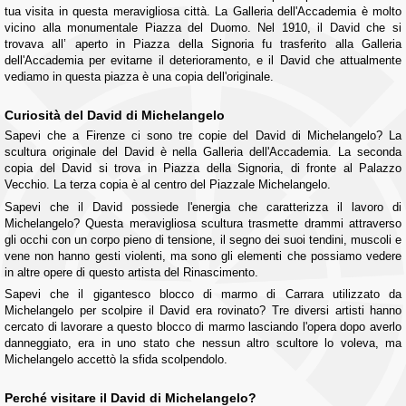
tua visita in questa meravigliosa città. La Galleria dell'Accademia è molto
vicino alla monumentale Piazza del Duomo. Nel 1910, il David che si
trovava all’ aperto in Piazza della Signoria fu trasferito alla Galleria
dell'Accademia per evitarne il deterioramento, e il David che attualmente
vediamo in questa piazza è una copia dell'originale.
Curiosità del David di Michelangelo
Sapevi che a Firenze ci sono tre copie del David di Michelangelo? La
scultura originale del David è nella Galleria dell'Accademia. La seconda
copia del David si trova in Piazza della Signoria, di fronte al Palazzo
Vecchio. La terza copia è al centro del Piazzale Michelangelo.
Sapevi che il David possiede l'energia che caratterizza il lavoro di
Michelangelo? Questa meravigliosa scultura trasmette drammi attraverso
gli occhi con un corpo pieno di tensione, il segno dei suoi tendini, muscoli e
vene non hanno gesti violenti, ma sono gli elementi che possiamo vedere
in altre opere di questo artista del Rinascimento.
Sapevi che il gigantesco blocco di marmo di Carrara utilizzato da
Michelangelo per scolpire il David era rovinato? Tre diversi artisti hanno
cercato di lavorare a questo blocco di marmo lasciando l'opera dopo averlo
danneggiato, era in uno stato che nessun altro scultore lo voleva, ma
Michelangelo accettò la sfida scolpendolo.
Perché visitare il David di Michelangelo?