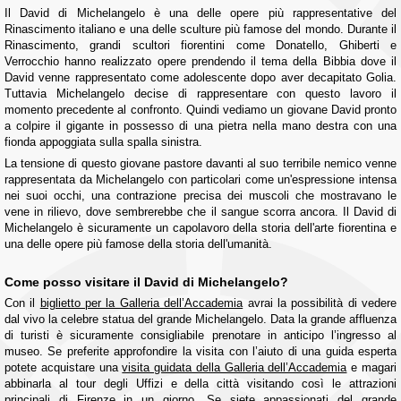
Il David di Michelangelo è una delle opere più rappresentative del
Rinascimento italiano e una delle sculture più famose del mondo. Durante il
Rinascimento, grandi scultori fiorentini come Donatello, Ghiberti e
Verrocchio hanno realizzato opere prendendo il tema della Bibbia dove il
David venne rappresentato come adolescente dopo aver decapitato Golia.
Tuttavia Michelangelo decise di rappresentare con questo lavoro il
momento precedente al confronto. Quindi vediamo un giovane David pronto
a colpire il gigante in possesso di una pietra nella mano destra con una
fionda appoggiata sulla spalla sinistra.
La tensione di questo giovane pastore davanti al suo terribile nemico venne
rappresentata da Michelangelo con particolari come un'espressione intensa
nei suoi occhi, una contrazione precisa dei muscoli che mostravano le
vene in rilievo, dove sembrerebbe che il sangue scorra ancora. Il David di
Michelangelo è sicuramente un capolavoro della storia dell'arte fiorentina e
una delle opere più famose della storia dell'umanità.
Come posso visitare il David di Michelangelo?
Con il
biglietto per la Galleria dell’Accademia
avrai la possibilità di vedere
dal vivo la celebre statua del grande Michelangelo. Data la grande affluenza
di turisti è sicuramente consigliabile prenotare in anticipo l’ingresso al
museo. Se preferite approfondire la visita con l’aiuto di una guida esperta
potete acquistare una
visita guidata della Galleria dell’Accademia
e magari
abbinarla al tour degli Uffizi e della città visitando così le attrazioni
principali di
Firenze in un giorno
. Se siete appassionati del grande