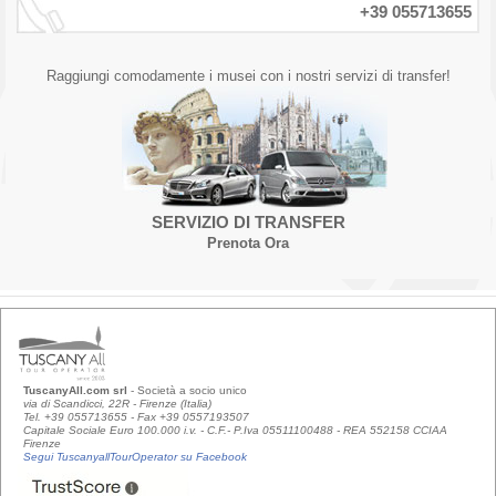
+39 055713655
Raggiungi comodamente i musei con i nostri servizi di transfer!
SERVIZIO DI TRANSFER
Prenota Ora
TuscanyAll.com srl
- Società a socio unico
via di Scandicci, 22R - Firenze (Italia)
Tel. +39 055713655 - Fax +39 0557193507
Capitale Sociale Euro 100.000 i.v. - C.F.- P.Iva 05511100488 - REA 552158 CCIAA
Firenze
Segui TuscanyallTourOperator su Facebook