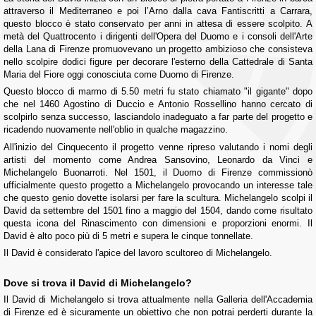
attraverso il Mediterraneo e poi l’Arno dalla cava Fantiscritti a Carrara,
questo blocco è stato conservato per anni in attesa di essere scolpito. A
metà del Quattrocento i dirigenti dell'Opera del Duomo e i consoli dell'Arte
della Lana di Firenze promuovevano un progetto ambizioso che consisteva
nello scolpire dodici figure per decorare l'esterno della Cattedrale di Santa
Maria del Fiore oggi conosciuta come Duomo di Firenze.
Questo blocco di marmo di 5.50 metri fu stato chiamato "il gigante" dopo
che nel 1460 Agostino di Duccio e Antonio Rossellino hanno cercato di
scolpirlo senza successo, lasciandolo inadeguato a far parte del progetto e
ricadendo nuovamente nell'oblio in qualche magazzino.
All'inizio del Cinquecento il progetto venne ripreso valutando i nomi degli
artisti del momento come Andrea Sansovino, Leonardo da Vinci e
Michelangelo Buonarroti. Nel 1501, il Duomo di Firenze commissionò
ufficialmente questo progetto a Michelangelo provocando un interesse tale
che questo genio dovette isolarsi per fare la scultura. Michelangelo scolpi il
David da settembre del 1501 fino a maggio del 1504, dando come risultato
questa icona del Rinascimento con dimensioni e proporzioni enormi. Il
David è alto poco più di 5 metri e supera le cinque tonnellate.
Il David è considerato l'apice del lavoro scultoreo di Michelangelo.
Dove si trova il David di Michelangelo?
Il David di Michelangelo si trova attualmente nella Galleria dell'Accademia
di Firenze ed è sicuramente un obiettivo che non potrai perderti durante la