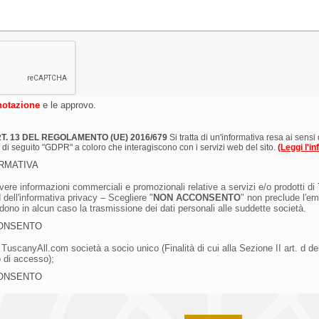
notazione
e le approvo.
RT. 13 DEL REGOLAMENTO (UE) 2016/679
Si tratta di un'informativa resa ai se
 di seguito "GDPR" a coloro che interagiscono con i servizi web del sito.
(Leggi l'i
ORMATIVA
vere informazioni commerciali e promozionali relative a servizi e/o prodotti di 
1.d dell'informativa privacy – Scegliere "
NON ACCONSENTO
" non preclude l'em
edono in alcun caso la trasmissione dei dati personali alle suddette società.
ONSENTO
 TuscanyAll.com società a socio unico (Finalità di cui alla Sezione II art. d del
o di accesso);
ONSENTO