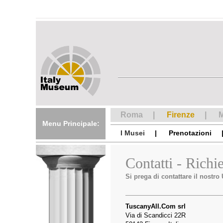
Roma
Firenze
M
Menu Principale:
I Musei
Prenotazioni
Contatti - Richi
Si prega di contattare il nostro U
TuscanyAll.Com srl
Via di Scandicci 22R