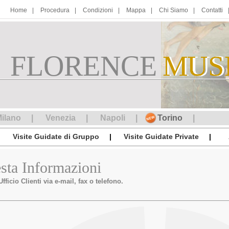
Home
Procedura
Condizioni
Mappa
Chi Siamo
Contatti
FLORENCE
M
MUS
U
S
ilano
Venezia
Napoli
Torino
Visite Guidate di Gruppo
Visite Guidate Private
esta Informazioni
fficio Clienti via e-mail, fax o telefono.