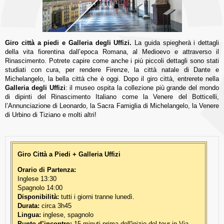
Giro città a piedi e Galleria degli Uffizi.
La guida spiegherà i dettagli
della vita fiorentina dall’epoca Romana, al Medioevo e attraverso il
Rinascimento. Potrete capire come anche i più piccoli dettagli sono stati
studiati con cura, per rendere Firenze, la città natale di Dante e
Michelangelo, la bella città che è oggi. Dopo il giro città, entrerete nella
Galleria degli Uffizi
: il museo ospita la collezione più grande del mondo
di dipinti del Rinascimento Italiano come la Venere del Botticelli,
l’Annunciazione di Leonardo, la Sacra Famiglia di Michelangelo, la Venere
di Urbino di Tiziano e molti altri!
Giro Città a Piedi + Galleria Uffizi
Orario di Partenza:
Inglese 13:30
Spagnolo 14:00
Disponibilità:
tutti i giorni tranne lunedì.
Durata:
circa 3h45
Lingua:
inglese, spagnolo
Punto d’incontro:
15 minuti prima dell'inizio del tour in Via