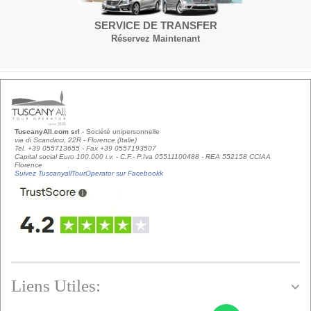
SERVICE DE TRANSFER
Réservez Maintenant
TuscanyAll.com srl
- Société unipersonnelle
via di Scandicci, 22R - Florence (Italie)
Tel. +39 055713655 - Fax +39 0557193507
Capital social Euro 100.000 i.v. - C.F.- P.Iva 05511100488 - REA 552158 CCIAA
Florence
Suivez TuscanyallTourOperator sur Facebookk
Liens Utiles: