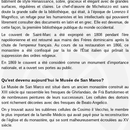
bâtiment de style Renaissance, sobre, gracieux et élégant avec de grandes
surfaces, régulières et claires. Le chef-d’œuvre de Michelozzo est sans
doute la grande salle de la bibliothèque, qui était, à l’époque de Lorenzo il
Magnifico, un refuge pour les humanistes et les intellectuels qui pouvaient
librement consulter des documents en latin et en grec. Elle est devenue, de
cette façon, la première bibliothèque publique du monde occidental.
Le couvent de Saint-Marc a été exproprié en 1808 pendant l'ère
napoléonienne et est retourné aux mains des Frères dominicains après la
chute de l'empereur français. Au cours de sa restauration en 1866, ce
monastère a été confisqué par la loi de l'État italien qui prônait la
suppression des ordres religieux.
En 1869 le couvent a été considéré comme un monument d’importance
nationale, et a ouvert ses portes au public.
Qu'est devenu aujourd’hui le Musée de San Marco?
Le Musée de San Marco est situé dans un ancien monastère construit au
XIII siècle qui rassemble les fresques de Ghirlandaio, de Frà Bartolomeo et
de nombreuses peintures de leurs successeurs. Les cellules des dortoirs
sont richement décorées avec des fresques de Beato Angelico.
On y trouvait aussi les sublimes cellules de Cosimo il Vecchio, le membre
le plus important de la famille Médicis qui avait payé pour la reconstruction
de l’église et du monastère, qui se sont malheureusement écroulées au XV
siècle.