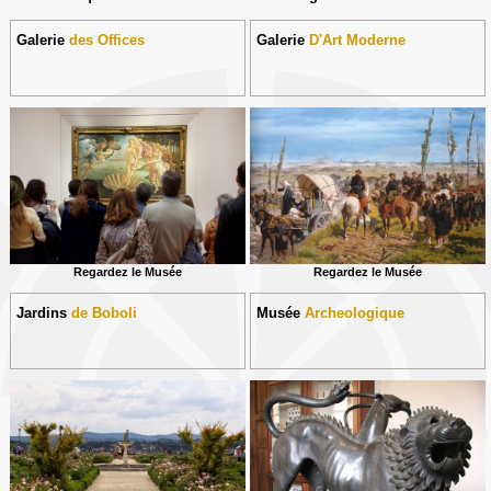
Galerie
des Offices
Galerie
D'Art Moderne
Regardez le Musée
Regardez le Musée
Jardins
de Boboli
Musée
Archeologique