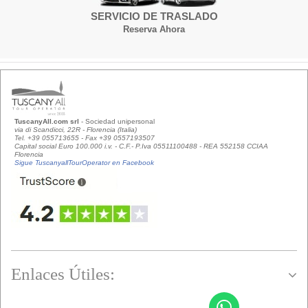
SERVICIO DE TRASLADO
Reserva Ahora
TuscanyAll.com srl
- Sociedad unipersonal
via di Scandicci, 22R - Florencia (Italia)
Tel. +39 055713655 - Fax +39 0557193507
Capital social Euro 100.000 i.v. - C.F.- P.Iva 05511100488 - REA 552158 CCIAA
Florencia
Sigue TuscanyallTourOperator en Facebook
Enlaces Útiles: