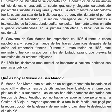
El proyecto de Michelozzo se concretó con la construcción de un amplio
edificio de estilo renacentista, sobrio, gracioso y elegante, caracterizado
por amplias superficies regulares y claras. La obra maestra de Michelozzo
fue la espaciosa sala de la biblioteca que se convirtió, durante el período
de Lorenzo el Magnífico, un refugio privilegiado de los humanistas e
intelectuales de la época donde podían consultar libremente textos en latín
y griego convirtiéndose en la primera "biblioteca pública" del mundo
occidental.
El Convento de San Marcos fue expropiado en 1808 durante la época
napoleónica y regresó a manos de los frailes dominicos después de la
caída del emperador francés. Durante su restauración en 1866, este
monasterio fue confiscado por la ley del Estado italiano que preveía la
supresión de las órdenes religiosas.
En 1869 fue declarado monumental de importancia nacional abriendo sus
puertas al público.
Qué es hoy el Museo de San Marco?
El Museo San Marco está situado en un antiguo monasterio fundado en el
siglo XIII y alberga frescos de Ghirlandaio, Fray Bartolomé y numerosas
pinturas de sus sucesores. Las celdas han sido ricamente decoradas con
frescos de Beato Angélico por no hablar de aquellas que pertenecían a
Cosimo el Viejo, el mayor exponente de la familia de Medici que pagó por
la reconstrucción de la iglesia y del monasterio parcialmente destruidos en
el siglo XV.