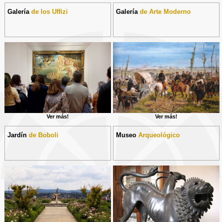
Galería
de los Uffizi
Galería
de Arte Moderno
Ver más!
Ver más!
Jardín
de Boboli
Museo
Arqueológico