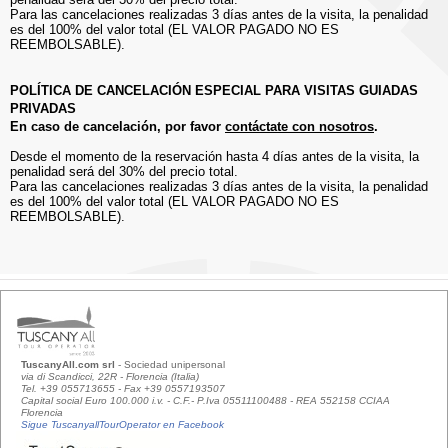
Para las cancelaciones realizadas 3 días antes de la visita, la penalidad
es del 100% del valor total (EL VALOR PAGADO NO ES
REEMBOLSABLE).
POLÍTICA DE CANCELACIÓN ESPECIAL PARA VISITAS GUIADAS
PRIVADAS
En caso de cancelación, por favor
contáctate con nosotros
.
Desde el momento de la reservación hasta 4 días antes de la visita, la
penalidad será del 30% del precio total.
Para las cancelaciones realizadas 3 días antes de la visita, la penalidad
es del 100% del valor total (EL VALOR PAGADO NO ES
REEMBOLSABLE).
TuscanyAll.com srl
- Sociedad unipersonal
via di Scandicci, 22R - Florencia (Italia)
Tel. +39 055713655 - Fax +39 0557193507
Capital social Euro 100.000 i.v. - C.F.- P.Iva 05511100488 - REA 552158 CCIAA
Florencia
Sigue TuscanyallTourOperator en Facebook