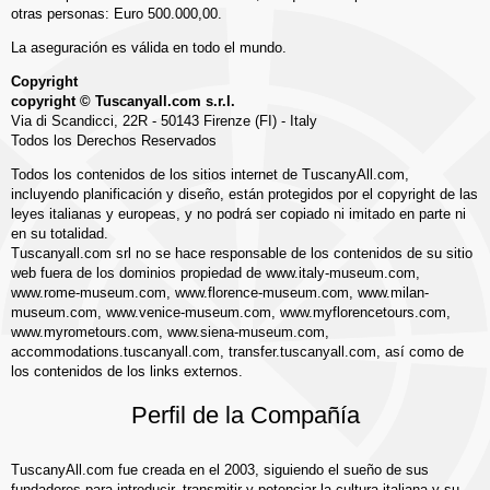
otras personas: Euro 500.000,00.
La aseguración es válida en todo el mundo.
Copyright
copyright © Tuscanyall.com s.r.l.
Via di Scandicci, 22R - 50143 Firenze (FI) - Italy
Todos los Derechos Reservados
Todos los contenidos de los sitios internet de TuscanyAll.com,
incluyendo planificación y diseño, están protegidos por el copyright de las
leyes italianas y europeas, y no podrá ser copiado ni imitado en parte ni
en su totalidad.
Tuscanyall.com srl no se hace responsable de los contenidos de su sitio
web fuera de los dominios propiedad de www.italy-museum.com,
www.rome-museum.com, www.florence-museum.com, www.milan-
museum.com, www.venice-museum.com, www.myflorencetours.com,
www.myrometours.com, www.siena-museum.com,
accommodations.tuscanyall.com, transfer.tuscanyall.com, así como de
los contenidos de los links externos.
Perfil de la Compañía
TuscanyAll.com fue creada en el 2003, siguiendo el sueño de sus
fundadores para introducir, transmitir y potenciar la cultura italiana y su