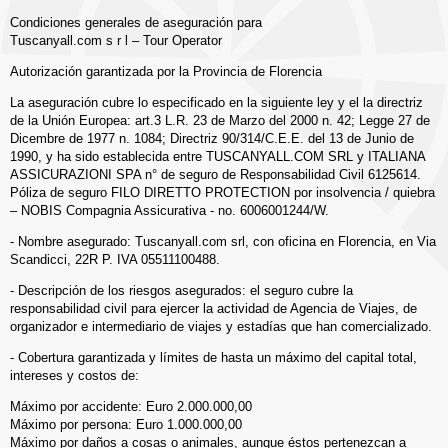
Condiciones generales de aseguración para
Tuscanyall.com s r l – Tour Operator
Autorización garantizada por la Provincia de Florencia
La aseguración cubre lo especificado en la siguiente ley y el la directriz
de la Unión Europea: art.3 L.R. 23 de Marzo del 2000 n. 42; Legge 27 de
Dicembre de 1977 n. 1084; Directriz 90/314/C.E.E. del 13 de Junio de
1990, y ha sido establecida entre TUSCANYALL.COM SRL y ITALIANA
ASSICURAZIONI SPA n° de seguro de Responsabilidad Civil 6125614.
Póliza de seguro FILO DIRETTO PROTECTION por insolvencia / quiebra
– NOBIS Compagnia Assicurativa - no. 6006001244/W.
- Nombre asegurado: Tuscanyall.com srl, con oficina en Florencia, en Via
Scandicci, 22R P. IVA 05511100488.
- Descripción de los riesgos asegurados: el seguro cubre la
responsabilidad civil para ejercer la actividad de Agencia de Viajes, de
organizador e intermediario de viajes y estadías que han comercializado.
- Cobertura garantizada y límites de hasta un máximo del capital total,
intereses y costos de:
Máximo por accidente: Euro 2.000.000,00
Máximo por persona: Euro 1.000.000,00
Máximo por daños a cosas o animales, aunque éstos pertenezcan a