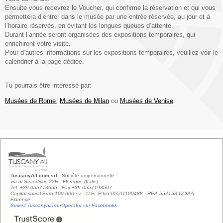
Ensuite vous recevrez le Voucher, qui confirme la réservation et qui vous
permettera d’entrer dans le musée par une entrée réservée, au jour et à
l’horaire réservés, en évitant les longues queues d’attente.
Durant l’année seront organisées des expositions temporaires, qui
enrichiront votre visite.
Pour d’autres informations sur les expositions temporaires, veuillez voir le
calendrier à la page dédiée.
Tu pourrais être intéressé par:
Musées de Rome
,
Musées de Milan
ou
Musées de Venise
.
TuscanyAll.com srl
- Société unipersonnelle
via di Scandicci, 22R - Florence (Italie)
Tel. +39 055713655 - Fax +39 0557193507
Capital social Euro 100.000 i.v. - C.F.- P.Iva 05511100488 - REA 552158 CCIAA
Florence
Suivez TuscanyallTourOperator sur Facebookk