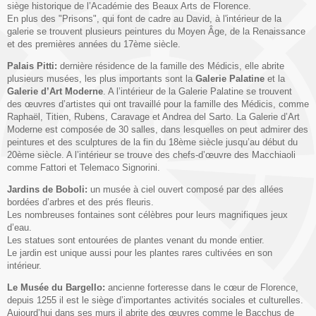
siège historique de l’Académie des Beaux Arts de Florence.
En plus des "Prisons", qui font de cadre au David, à l'intérieur de la
galerie se trouvent plusieurs peintures du Moyen Âge, de la Renaissance
et des premières années du 17ème siècle.
Palais Pitti:
dernière résidence de la famille des Médicis, elle abrite
plusieurs musées, les plus importants sont la
Galerie Palatine
et la
Galerie d’Art Moderne
. A l’intérieur de la Galerie Palatine se trouvent
des œuvres d’artistes qui ont travaillé pour la famille des Médicis, comme
Raphaël, Titien, Rubens, Caravage et Andrea del Sarto. La Galerie d’Art
Moderne est composée de 30 salles, dans lesquelles on peut admirer des
peintures et des sculptures de la fin du 18ème siècle jusqu’au début du
20ème siècle. A l’intérieur se trouve des chefs-d’œuvre des Macchiaoli
comme Fattori et Telemaco Signorini.
Jardins de Boboli:
un musée à ciel ouvert composé par des allées
bordées d’arbres et des prés fleuris.
Les nombreuses fontaines sont célèbres pour leurs magnifiques jeux
d’eau.
Les statues sont entourées de plantes venant du monde entier.
Le jardin est unique aussi pour les plantes rares cultivées en son
intérieur.
Le Musée du Bargello:
ancienne forteresse dans le cœur de Florence,
depuis 1255 il est le siège d’importantes activités sociales et culturelles.
Aujourd’hui dans ses murs il abrite des œuvres comme le Bacchus de