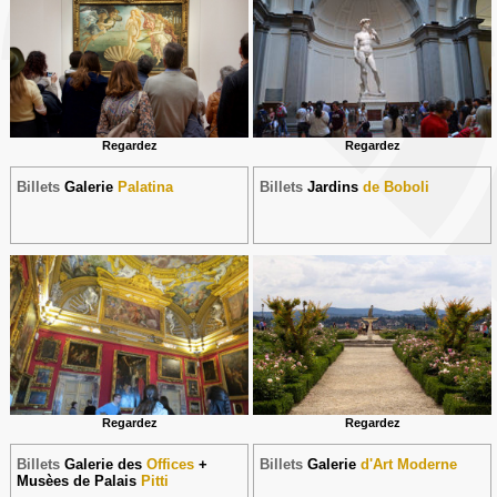
Regardez
Regardez
Billets
Galerie
Palatina
Billets
Jardins
de Boboli
Regardez
Regardez
Billets
Galerie des
Offices
+
Billets
Galerie
d'Art Moderne
Musèes de Palais
Pitti