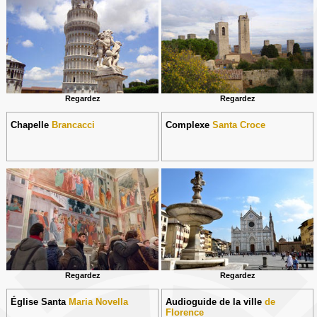
Regardez
Regardez
Chapelle
Brancacci
Complexe
Santa Croce
Regardez
Regardez
Église Santa
Maria Novella
Audioguide de la ville
de
Florence