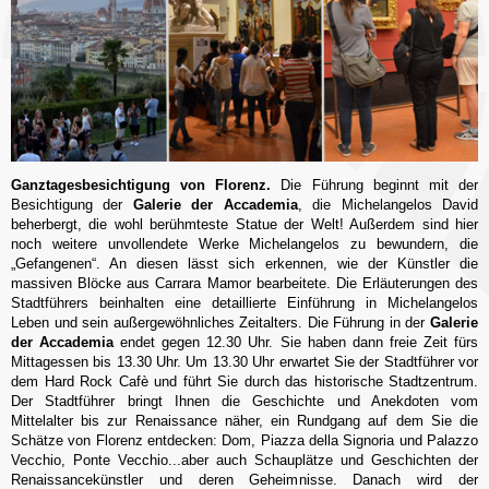
Ganztagesbesichtigung von Florenz.
Die Führung beginnt mit der
Besichtigung der
Galerie der Accademia
, die Michelangelos David
beherbergt, die wohl berühmteste Statue der Welt! Außerdem sind hier
noch weitere unvollendete Werke Michelangelos zu bewundern, die
„Gefangenen“. An diesen lässt sich erkennen, wie der Künstler die
massiven Blöcke aus Carrara Mamor bearbeitete. Die Erläuterungen des
Stadtführers beinhalten eine detaillierte Einführung in Michelangelos
Leben und sein außergewöhnliches Zeitalters. Die Führung in der
Galerie
der Accademia
endet gegen 12.30 Uhr. Sie haben dann freie Zeit fürs
Mittagessen bis 13.30 Uhr. Um 13.30 Uhr erwartet Sie der Stadtführer vor
dem Hard Rock Cafè und führt Sie durch das historische Stadtzentrum.
Der Stadtführer bringt Ihnen die Geschichte und Anekdoten vom
Mittelalter bis zur Renaissance näher, ein Rundgang auf dem Sie die
Schätze von Florenz entdecken: Dom, Piazza della Signoria und Palazzo
Vecchio, Ponte Vecchio...aber auch Schauplätze und Geschichten der
Renaissancekünstler und deren Geheimnisse. Danach wird der