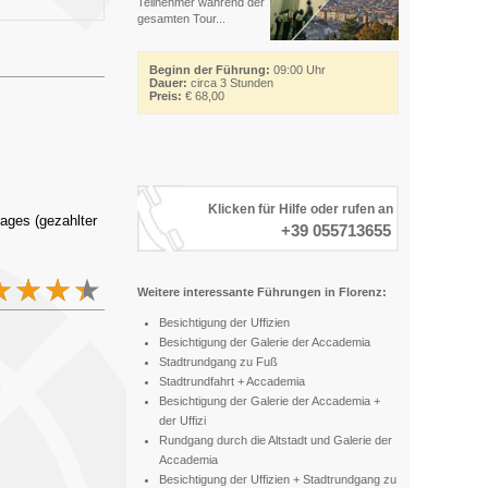
Teilnehmer während der
gesamten Tour...
Beginn der Führung:
09:00 Uhr
Dauer:
circa 3 Stunden
Preis:
€ 68,00
Klicken für Hilfe oder rufen an
ages (gezahlter
+39 055713655
Weitere interessante Führungen in Florenz:
Besichtigung der Uffizien
Besichtigung der Galerie der Accademia
Stadtrundgang zu Fuß
Stadtrundfahrt + Accademia
Besichtigung der Galerie der Accademia +
der Uffizi
Rundgang durch die Altstadt und Galerie der
Accademia
Besichtigung der Uffizien + Stadtrundgang zu