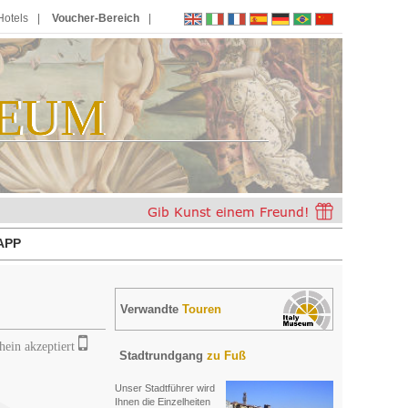
Hotels
Voucher-Bereich
EUM
E
U
M
APP
Verwandte
Touren
hein akzeptiert
Stadtrundgang
zu Fuß
Unser Stadtführer wird
Ihnen die Einzelheiten