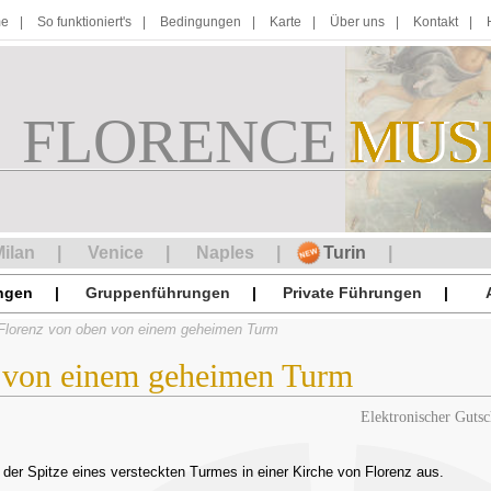
e
So funktioniert's
Bedingungen
Karte
Über uns
Kontakt
FLORENCE
M
MUS
U
S
ilan
Venice
Naples
Turin
ngen
Gruppenführungen
Private Führungen
Florenz von oben von einem geheimen Turm
 von einem geheimen Turm
Elektronischer Gutsc
 der Spitze eines versteckten Turmes in einer Kirche von Florenz aus.