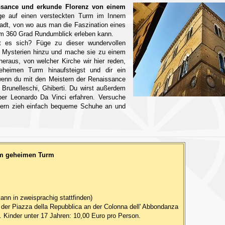
ssance und erkunde Florenz von einem
ge auf einen versteckten Turm im Innern
Stadt, von wo aus man die Faszination eines
em 360 Grad Rundumblick erleben kann.
 es sich? Füge zu dieser wundervollen
 Mysterien hinzu und mache sie zu einem
heraus, von welcher Kirche wir hier reden,
heimen Turm hinaufsteigst und dir ein
wenn du mit den Meistern der Renaissance
Brunelleschi, Ghiberti. Du wirst außerdem
ber Leonardo Da Vinci erfahren. Versuche
ndern zieh einfach bequeme Schuhe an und
em geheimen Turm
ann in zweisprachig stattfinden)
der Piazza della Repubblica an der Colonna dell' Abbondanza
. Kinder unter 17 Jahren: 10,00 Euro pro Person.