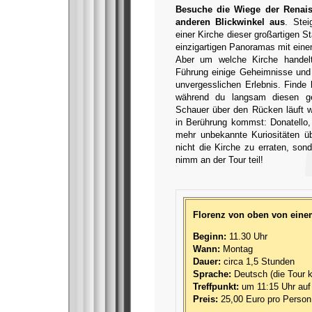
Besuche die Wiege der Renai
anderen Blickwinkel aus
. Stei
einer Kirche dieser großartigen 
einzigartigen Panoramas mit ein
Aber um welche Kirche handelt
Führung einige Geheimnisse und
unvergesslichen Erlebnis. Finde 
während du langsam diesen ge
Schauer über den Rücken läuft 
in Berührung kommst: Donatello, 
mehr unbekannte Kuriositäten ü
nicht die Kirche zu erraten, so
nimm an der Tour teil!
Florenz von oben von ein
Beginn:
11.30 Uhr
Wann:
Montag
Dauer:
circa 1,5 Stunden
Sprache:
Deutsch (die Tour k
Treffpunkt:
um 11:15 Uhr auf 
Preis:
25,00 Euro pro Person