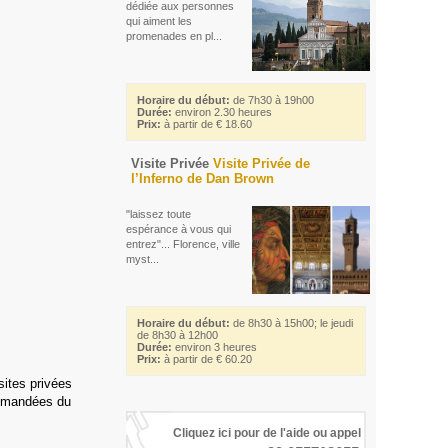
dédiée aux personnes
qui aiment les
promenades en pl...
Horaire du début:
de 7h30 à 19h00
Durée:
environ 2.30 heures
Prix:
à partir de € 18.60
Visite Privée
Visite Privée de
l’Inferno de Dan Brown
"laissez toute
espérance à vous qui
entrez"... Florence, ville
myst...
Horaire du début:
de 8h30 à 15h00; le jeudi
de 8h30 à 12h00
Durée:
environ 3 heures
Prix:
à partir de € 60.20
sites privées
 demandées du
Cliquez ici pour de l'aide ou appel