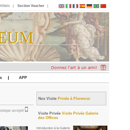
Hôtels
Section Voucher
EUM
E
U
M
s
APP
Nos Visite
Privée à Florence
:
ronique accepté
Visite Privée
Visite Privée Galerie
des Offices
Introduction à la Galerie