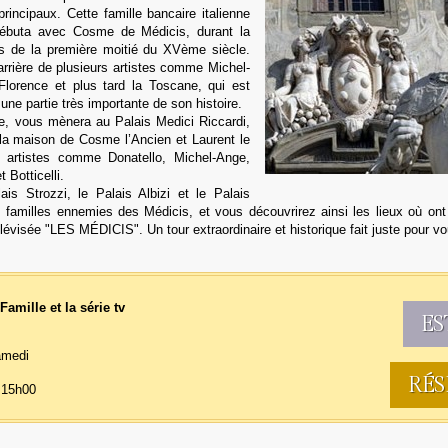
rincipaux. Cette famille bancaire italienne
 débuta avec Cosme de Médicis, durant la
s de la première moitié du XVème siècle.
arrière de plusieurs artistes comme Michel-
Florence et plus tard la Toscane, qui est
une partie très importante de son histoire.
ée, vous mènera au Palais Medici Riccardi,
t la maison de Cosme l’Ancien et Laurent le
es artistes comme Donatello, Michel-Ange,
 Botticelli.
is Strozzi, le Palais Albizi et le Palais
s familles ennemies des Médicis, et vous découvrirez ainsi les lieux où ont
évisée "LES MÉDICIS". Un tour extraordinaire et historique fait juste pour vo
Famille et la série tv
ES
amedi
RÉS
 15h00