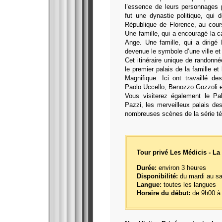
l’essence de leurs personnages p
fut une dynastie politique, qui
République de Florence, au cour
Une famille, qui a encouragé la c
Ange. Une famille, qui a dirigé 
devenue le symbole d’une ville et 
Cet itinéraire unique de randonn
le premier palais de la famille e
Magnifique. Ici ont travaillé d
Paolo Uccello, Benozzo Gozzoli et
Vous visiterez également le Pala
Pazzi, les merveilleux palais de
nombreuses scènes de la série tél
Tour privé Les Médicis - La 
Durée:
environ 3 heures
Disponibilité:
du mardi au s
Langue:
toutes les langues
Horaire du début:
de 9h00 à