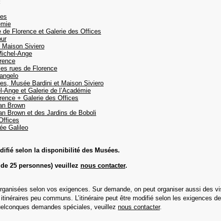
:
ces
emie
e de Florence et Galerie des Offices
our
t Maison Siviero
Michel-Ange
orence
les rues de Florence
angelo
ces, Musée Bardini et Maison Siviero
l-Ange et Galerie de l’Académie
orence + Galerie des Offices
Dan Brown
Dan Brown et des Jardins de Boboli
Offices
ée Galileo
difié selon la disponibilité des Musées.
de 25 personnes) veuillez
nous contacter
.
organisées selon vos exigences. Sur demande, on peut organiser aussi des vi
s itinéraires peu communs. L’itinéraire peut être modifié selon les exigences
 quelconques demandes spéciales, veuillez
nous contacter
.