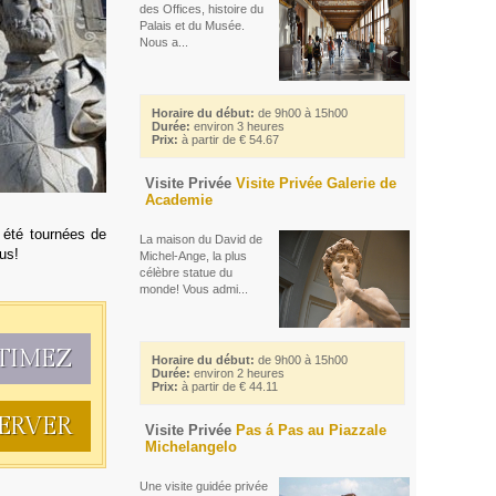
des Offices, histoire du
Palais et du Musée.
Nous a...
Horaire du début:
de 9h00 à 15h00
Durée:
environ 3 heures
Prix:
à partir de € 54.67
Visite Privée
Visite Privée Galerie de
Academie
 été tournées de
La maison du David de
us!
Michel-Ange, la plus
célèbre statue du
monde! Vous admi...
TIMEZ
Horaire du début:
de 9h00 à 15h00
Durée:
environ 2 heures
Prix:
à partir de € 44.11
ERVER
Visite Privée
Pas á Pas au Piazzale
Michelangelo
Une visite guidée privée