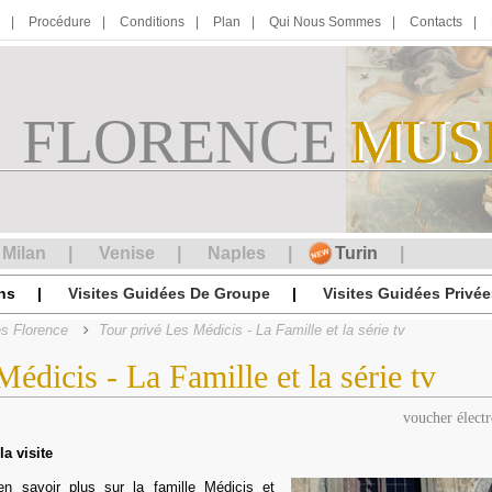
Procédure
Conditions
Plan
Qui Nous Sommes
Contacts
FLORENCE
M
MUS
U
S
Milan
Venise
Naples
Turin
ns
Visites Guidées De Groupe
Visites Guidées Privée
es Florence
Tour privé Les Médicis - La Famille et la série tv
édicis - La Famille et la série tv
voucher élect
la visite
en savoir plus sur la famille Médicis et