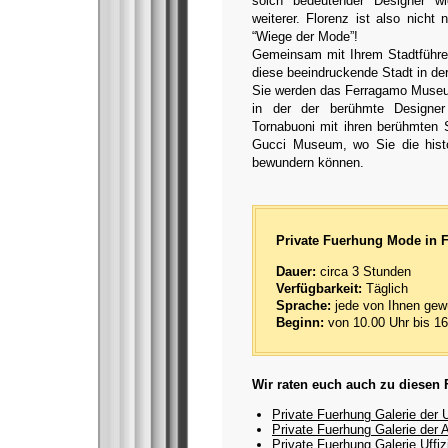
solch bedeutender Designer wi
weiterer. Florenz ist also nich
“Wiege der Mode”!
Gemeinsam mit Ihrem Stadtführer
diese beeindruckende Stadt in de
Sie werden das Ferragamo Museu
in der der berühmte Designer 
Tornabuoni mit ihren berühmten
Gucci Museum, wo Sie die hist
bewundern können.
Private Fuerhung Mode in 
Dauer:
circa 3 Stunden
Verfügbarkeit:
Täglich
Sprache:
jede von Ihnen gew
Beginn:
von 10.00 Uhr bis 16
Wir raten euch auch zu diesen
Private Fuerhung Galerie der U
Private Fuerhung Galerie der
Private Fuerhung Galerie Uffiz