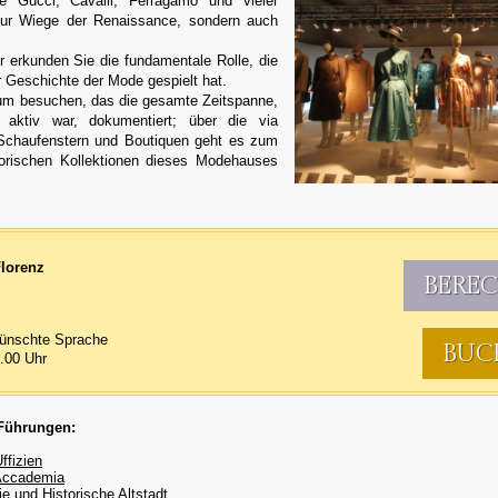
e Gucci, Cavalli, Ferragamo und vieler
t nur Wiege der Renaissance, sondern auch
 erkunden Sie die fundamentale Rolle, die
r Geschichte der Mode gespielt hat.
m besuchen, das die gesamte Zeitspanne,
aktiv war, dokumentiert; über die via
 Schaufenstern und Boutiquen geht es zum
orischen Kollektionen dieses Modehauses
Florenz
BERE
ünschte Sprache
BUC
.00 Uhr
 Führungen:
ffizien
 Accademia
ie und Historische Altstadt