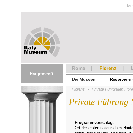
Hom
Rome
Florenz
M
Hauptmenü:
Die Museen
Reservieru
Florenz
Private Führungen Flor
Private Führung
Programmvorschlag:
Ort der ersten italienischen Hau