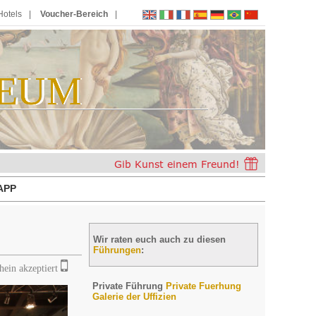
Hotels
Voucher-Bereich
EUM
E
U
M
APP
Wir raten euch auch zu diesen
Führungen
:
hein akzeptiert
Private Führung
Private Fuerhung
Galerie der Uffizien