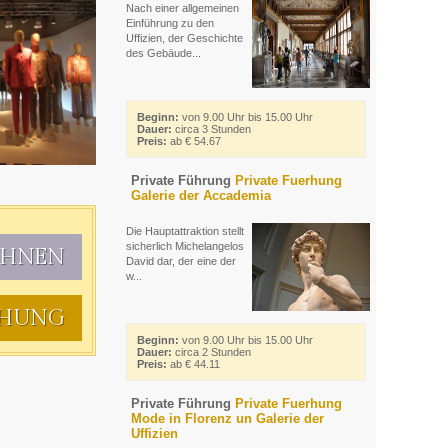
Nach einer allgemeinen
Einführung zu den
Uffizien, der Geschichte
des Gebäude...
Beginn:
von 9.00 Uhr bis 15.00 Uhr
Dauer:
circa 3 Stunden
Preis:
ab € 54.67
Private Führung
Private Fuerhung
Galerie der Accademia
Die Hauptattraktion stellt
sicherlich Michelangelos
CHNEN
David dar, der eine der
w...
HUNG
Beginn:
von 9.00 Uhr bis 15.00 Uhr
Dauer:
circa 2 Stunden
Preis:
ab € 44.11
Private Führung
Private Fuerhung
Mode in Florenz un Galerie der
Uffizien