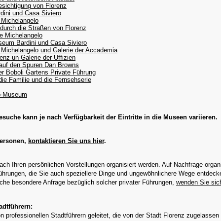
sichtigung von Florenz
ini und Casa Siviero
 Michelangelo
durch die Straßen von Florenz
le Michelangelo
seum Bardini und Casa Siviero
 Michelangelo und Galerie der Accademia
enz un Galerie der Uffizien
– auf den Spuren Dan Browns
r Boboli Gartens Private Führung
die Familie und die Fernsehserie
eo-Museum
uche kann je nach Verfügbarkeit der Eintritte in die Museen variieren.
Personen,
kontaktieren Sie uns hier
.
ch Ihren persönlichen Vorstellungen organisiert werden. Auf Nachfrage organi
Führungen, die Sie auch speziellere Dinge und ungewöhnlichere Wege entdeck
liche besondere Anfrage bezüglich solcher privater Führungen,
wenden Sie sich
dtführern:
professionellen Stadtführern geleitet, die von der Stadt Florenz zugelassen 