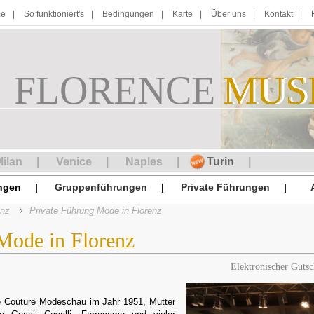
e
So funktioniert's
Bedingungen
Karte
Über uns
Kontakt
FLORENCE
M
MUS
U
S
ilan
Venice
Naples
Turin
ngen
Gruppenführungen
Private Führungen
enz
Private Führung Mode in Florenz
Mode in Florenz
Elektronischer Gutsc
te Couture Modeschau im Jahr 1951, Mutter