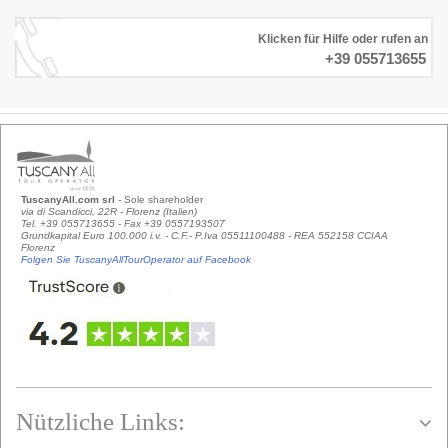
Klicken für Hilfe oder rufen an
+39 055713655
TuscanyAll.com srl
- Sole shareholder
via di Scandicci, 22R - Florenz (Italien)
Tel. +39 055713655 - Fax +39 0557193507
Grundkapital Euro 100.000 i.v. - C.F.- P.Iva 05511100488 - REA 552158 CCIAA
Florenz
Folgen Sie TuscanyAllTourOperator auf Facebook
Nützliche Links: